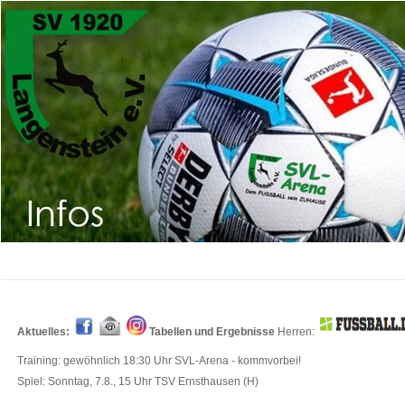
Aktue
lles:
Tabellen und Ergebnisse
Herren:
Training: gewöhnlich 18:30 Uhr SVL-Arena - kommvorbei!
Spiel: Sonntag, 7.8., 15 Uhr TSV Ernsthausen (H)